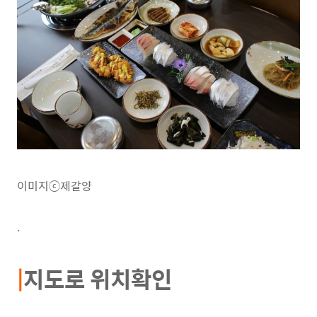
이미지ⓒ제갈양
.
|
지도로 위치확인