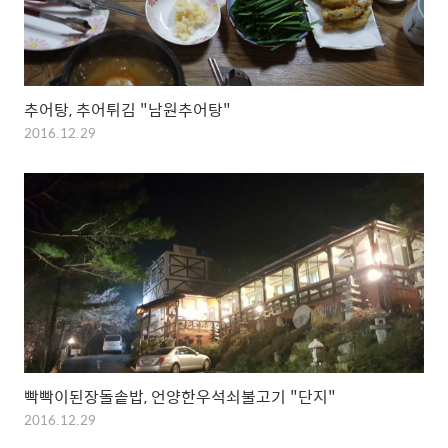
추어탕, 추어튀김 "남원추어탕"
2016.12.29
빡빡이된장돌솥밥, 언양한우석쇠불고기 "단지"
2016.12.29