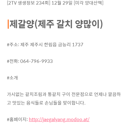
[2TV 생생정보 234회] 12월 29일 [미각 양대산맥]
|
제갈양(제주 갈치 양많이)
#주소: 제주 제주시 한림읍 금능리 1737
#전화: 064-796-9933
#소개
가시없는 갈치조림과 통갈치 구이 전문점으로 언제나 깔끔하
고 맛있는 음식들로 손님들을 맞이합니다.
#홈페이지:
http://jaegalyang.modoo.at/