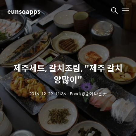
eunsoapps
메
뉴
제주세트, 갈치조림, "제주 갈치
양많이"
2016. 12. 29. 11:36
ㆍ
Food/방송에 나온 곳