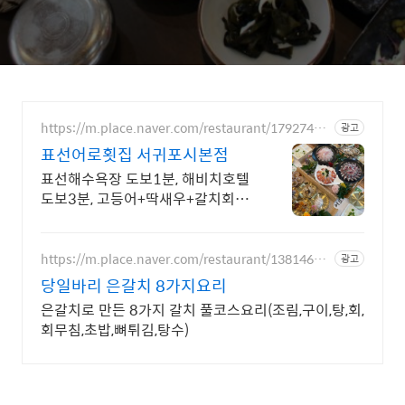
https://m.place.naver.com/restaurant/17927455
광고
99
표선어로횟집 서귀포시본점
표선해수욕장 도보1분, 해비치호텔
도보3분, 고등어+딱새우+갈치회
65000원
https://m.place.naver.com/restaurant/13814626
광고
15
당일바리 은갈치 8가지요리
은갈치로 만든 8가지 갈치 풀코스요리(조림,구이,탕,회,
회무침,초밥,뼈튀김,탕수)