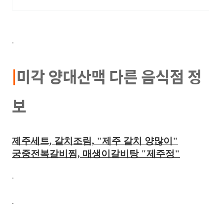
.
|
미각 양대산맥 다른 음식점 정
보
제주세트, 갈치조림, "제주 갈치 양많이"
궁중전복갈비찜, 매생이갈비탕 "제주정"
.
.